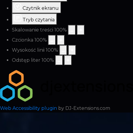
Czytnik ekranu
Tryb czytania
Skalowanie treści
100
%
Czcionka
100
%
Wysokość linii
100
%
Odstęp liter
100
%
Web Accessibility plugin
by DJ-Extensions.com