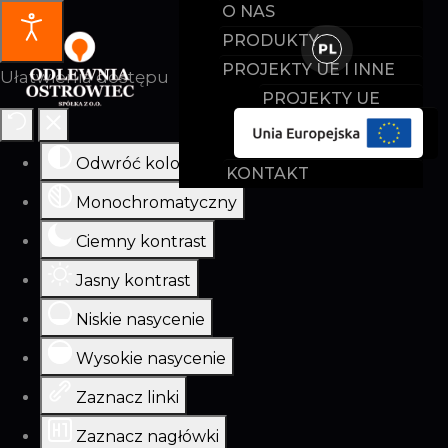
O NAS
PRODUKTY
PROJEKTY UE I INNE
Ułatwienia dostępu
PROJEKTY UE
DOTACJE
Odwróć kolory
KONTAKT
Monochromatyczny
Ciemny kontrast
Jasny kontrast
Niskie nasycenie
Wysokie nasycenie
Zaznacz linki
Zaznacz nagłówki